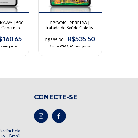
KAWA | 500
EBOOK - PEREIRA |
a Concursos
Tratado de Saúde Coletiva
 Comentadas
em Odontologia | Antonio
ITAKAWA E
Carlos Pereira
$160,65
R$535,50
R$595,00
ADORES
5
sem juros
8
x de
R$66,94
sem juros
CONECTE-SE
 Jardim Bela
lo – Brasil