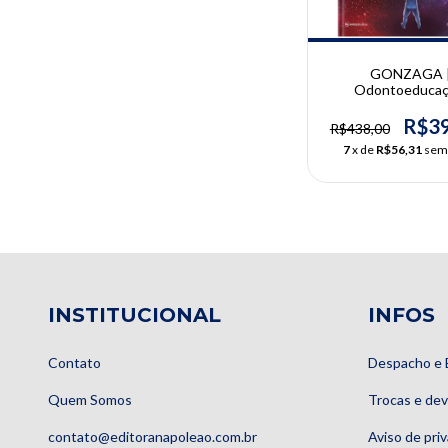
GONZAGA 
Odontoeducaç
Dialogando com as 
do homem, da vid
R$39
R$438,00
mundo | Clarice G
7
x de
R$56,31
sem
INSTITUCIONAL
INFOS
Contato
Despacho e 
Quem Somos
Trocas e de
contato@editoranapoleao.com.br
Aviso de pri