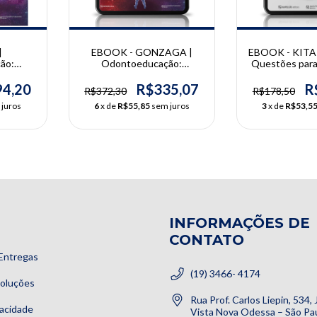
|
EBOOK - GONZAGA |
EBOOK - KITA
ão:
Odontoeducação:
Questões par
ciências
Dialogando com as ciências
de ASB e TSB
a e do
do homem, da vida e do
| DARCIO K
4,20
R$335,07
R
R$372,30
R$178,50
onzaga
mundo | Clarice Gonzaga
COLABOR
 juros
6
x de
R$55,85
sem juros
3
x de
R$53,5
INFORMAÇÕES DE
CONTATO
Entregas
(19) 3466- 4174
voluções
Rua Prof. Carlos Liepin, 534,
vacidade
Vista Nova Odessa – São Pau