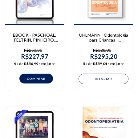
UHLMANN | Odontologia
EBOOK - PASCHOAL,
para Crianças -
FELTRIN, PINHEIRO,
Repensando sua Prática
KAJIHARA | Defeitos do
Diária | Ulrike Uhlmann
Desenvolvimento do
R$328,00
R$253,30
Esmalte Dentário | Marco
R$295,20
R$227,97
Paschoal, Juliana Feltrin,
5
x de
R$59,04
sem juros
4
x de
R$56,99
sem juros
Emanuella, Letícia
ESPIAR