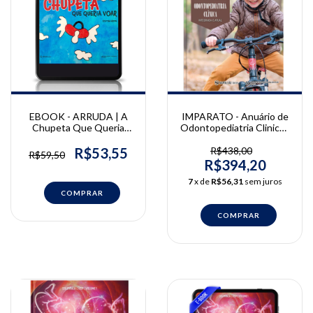
IMPARATO - Anuário de
EBOOK - ARRUDA | A
Odontopediatria Clinica -
Chupeta Que Queria
Integrada e Atual - Vol. 4
Voar | Cristina Arruda
R$438,00
R$53,55
R$59,50
R$394,20
7
x de
R$56,31
sem juros