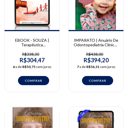
IMPARATO | Anuário De
EBOOK - SOUZA |
Odontopediatria Clínica -
Terapêutica
Integrada e Atual Vol. 5 |
Medicamentosa em
José Carlos Pettorossi
Odontopediatria | Juliana
R$438,00
R$338,30
Imparato
Feltrin de Souza e Juliana
R$394,20
R$304,47
Geremias Chichorro
7
x de
R$56,31
sem juros
6
x de
R$50,75
sem juros