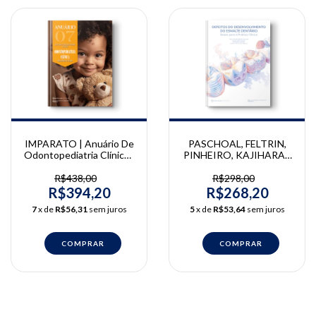
IMPARATO | Anuário De
PASCHOAL, FELTRIN,
Odontopediatria Clínica -
PINHEIRO, KAJIHARA |
Integrada e Atual Vol. 7
Defeitos do
José Carlos Pettorossi
Desenvolvimento do
R$438,00
R$298,00
Imparato
Esmalte Dentário | Marco
R$394,20
R$268,20
Paschoal, Juliana Feltrin,
7
x de
R$56,31
sem juros
5
x de
R$53,64
sem juros
Emanuella, Letícia