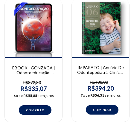
IMPARATO | Anuário De
EBOOK - GONZAGA |
Odontopediatria Clínica -
Odontoeducação:
Integrada e Atual Vol. 6
Dialogando com as
José Carlos Pettorossi
ciências do homem, da
R$438,00
R$372,30
Imparato
vida e do mundo | Clarice
R$394,20
R$335,07
Gonzaga
7
x de
R$56,31
sem juros
6
x de
R$55,85
sem juros