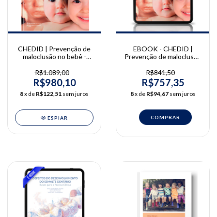
CHEDID | Prevenção de
EBOOK - CHEDID |
maloclusão no bebê -
Prevenção de maloclusão
Monitoramento do
no bebê - Monitoramento
Crescimento Crânio
do Crescimento Crânio
R$1.089,00
R$841,50
Facial desde a Gestação |
Facial desde a Gestação |
R$980,10
R$757,35
Silvia Chedid
Silvia Chedid
8
x de
R$122,51
sem juros
8
x de
R$94,67
sem juros
ESPIAR