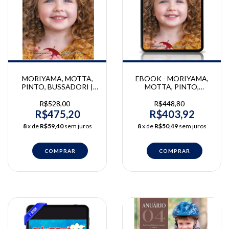
MORIYAMA, MOTTA,
EBOOK - MORIYAMA,
PINTO, BUSSADORI |
MOTTA, PINTO,
Estética em
BUSSADORI | Estética
Odontopediatria |
em Odontopediatria |
R$528,00
R$448,80
Caroline Moraes
Caroline Moraes
R$475,20
R$403,92
Moriyama, Lara Jansiski
Moriyama, Lara Jansiski
8
x de
R$59,40
sem juros
8
x de
R$50,49
sem juros
Motta, Marcelo Mendes
Motta, Marcelo Mendes
Pinto, Sandra Kalil
Pinto, Sandra Kalil
Bussadori
Bussadori