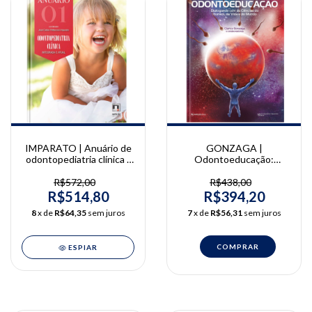
IMPARATO | Anuário de
GONZAGA |
odontopediatria clínica -
Odontoeducação:
Integrada e atual - Vol.1 |
Dialogando com as
José Carlos Pettorossi
ciências do homem, da
R$572,00
R$438,00
Imparato
vida e do mundo | Clarice
R$514,80
R$394,20
Gonzaga
8
x de
R$64,35
sem juros
7
x de
R$56,31
sem juros
ESPIAR