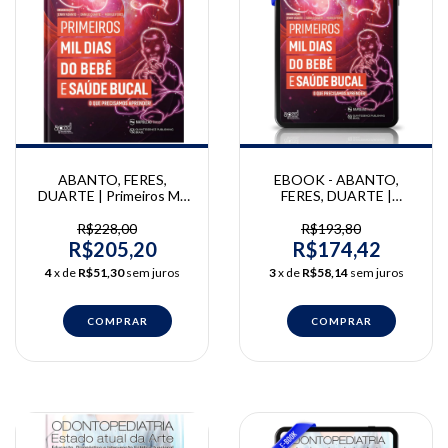
ABANTO, FERES,
EBOOK - ABANTO,
DUARTE | Primeiros Mil
FERES, DUARTE |
Dias do Bebê e Saúde
Primeiros Mil Dias do
Bucal | Danilo Antonio
Bebê e Saúde Bucal |
R$228,00
R$193,80
Duarte, Jenny Abanto,
Danilo Antonio Duarte,
R$205,20
R$174,42
Murilo Feres
Jenny Abanto, Murilo
4
x de
R$51,30
sem juros
3
x de
R$58,14
sem juros
Feres