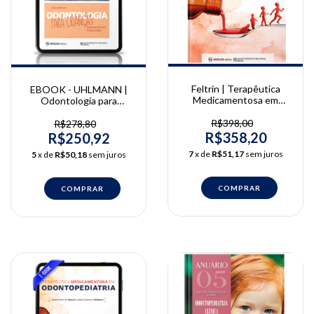
Feltrin | Terapêutica
EBOOK - UHLMANN |
Medicamentosa em
Odontologia para
Odontopediatria | Juliana
Crianças - Repensando
Feltrin de Souza e Juliana
sua Prática Diária | Ulrike
R$398,00
R$278,80
Geremias Chichorro
Uhlmann
R$358,20
R$250,92
7
x de
R$51,17
sem juros
5
x de
R$50,18
sem juros