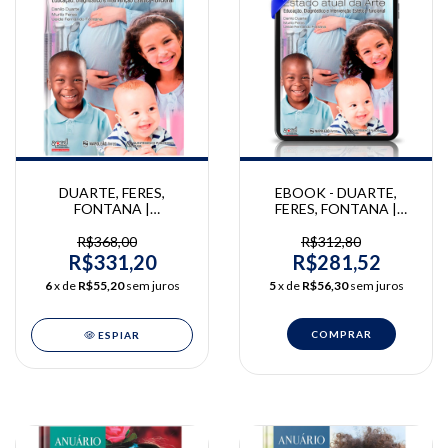
DUARTE, FERES,
EBOOK - DUARTE,
FONTANA |
FERES, FONTANA |
Odontopediatria: O
Odontopediatria: O
Estado Atual da Arte -
Estado Atual da Arte -
R$368,00
R$312,80
Educação, Diagnóstico e
Educação, Diagnóstico e
R$331,20
R$281,52
Intervenção Estético
Intervenção Estético
6
x de
R$55,20
sem juros
5
x de
R$56,30
sem juros
Funcional | Danilo
Funcional | Danilo
Antonio Duarte, Murilo
Antonio Duarte, Murilo
Feres, Ueide Fernando
Feres, Ueide Fernando
Fontana
Fontana
ESPIAR