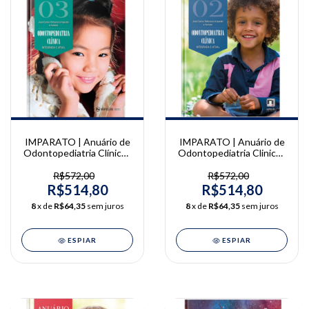
IMPARATO | Anuário de
IMPARATO | Anuário de
Odontopediatria Clínica -
Odontopediatria Clinica -
Integrada e atual Vol. 3 |
Integrada e Atual Vol. 2 |
José Carlos Pettorossi
José Carlos Pettorossi
R$572,00
R$572,00
Imparato
Imparato
R$514,80
R$514,80
8
x de
R$64,35
sem juros
8
x de
R$64,35
sem juros
ESPIAR
ESPIAR