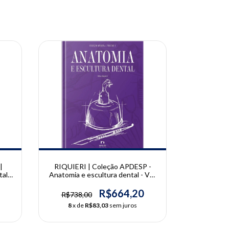
10% OFF
10% OFF
|
RIQUIERI | Coleção APDESP -
ANDRETTI |
al -
Anatomia e escultura dental - Vol.
Novos Hor
ição
I - 2° Edição | Hilton Riquieri
CAD/CA
z,
R$664,20
R$738,00
R$438,
ho
8
x de
R$83,03
sem juros
7
x d