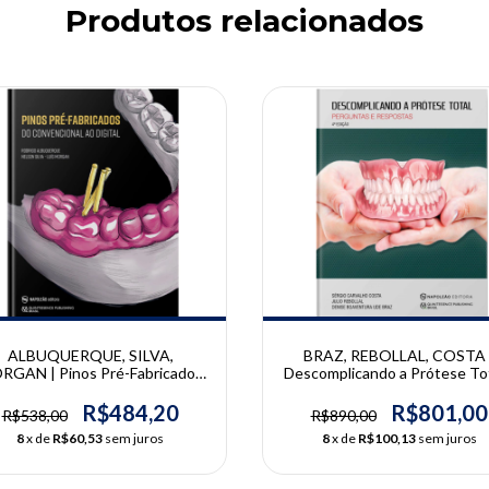
Produtos relacionados
10% OFF
ALBUQUERQUE, SILVA,
BRAZ, REBOLLAL, COSTA 
RGAN | Pinos Pré-Fabricados
Descomplicando a Prótese Tot
do Convencional ao Digital |
Perguntas e Respostas - 4º Ed
odrigo Albuquerque - Nelson
| Denise Boaventura Ude Bra
R$484,20
R$801,00
R$538,00
R$890,00
Silva - Luís Morgan
Julio Rebollal, Sérgio Carval
8
x de
R$60,53
sem juros
8
x de
R$100,13
sem juros
Costa