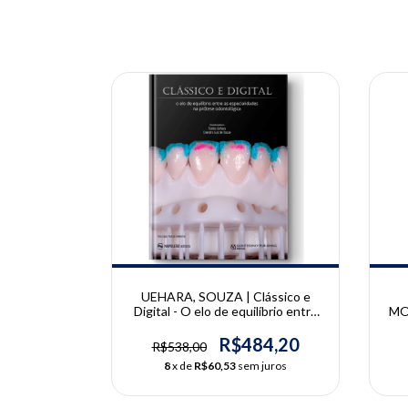
10% OFF
10% OFF
sência
UEHARA, SOUZA | Clássico e
nteiras |
Digital - O elo de equilíbrio entre
MO
rino
as especialidades na prótese
dentária | Toshio Uehara e
R
38,20
R$484,20
R$538,00
Evandro Luiz de Sousa
 juros
8
x de
R$60,53
sem juros