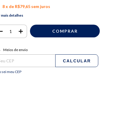
8
x de
R$79,65
sem juros
 mais detalhes
regas para o CEP:
ALTERAR CEP
Meios de envio
CALCULAR
 sei meu CEP