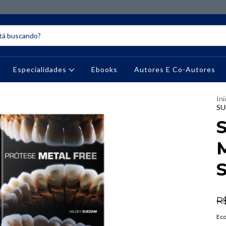
Especialidades
Ebooks
Autores E Co-Autores
Iní
SU
M
R
Ec