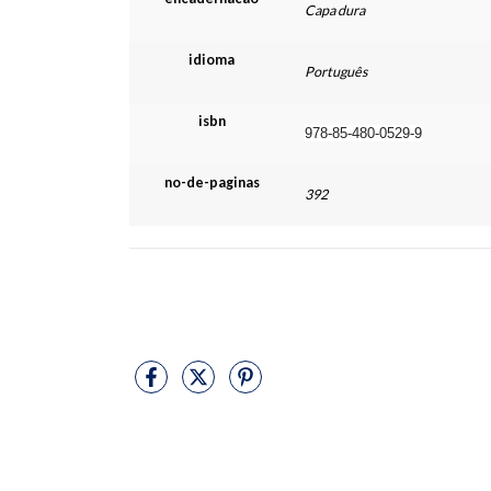
Capa dura
idioma
Português
isbn
978-85-480-0529-9
no-de-paginas
392