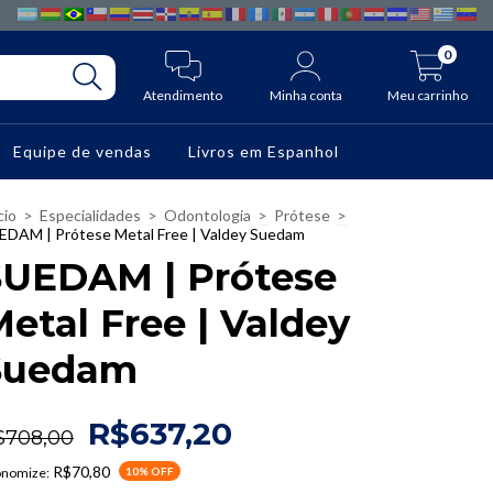
0
Atendimento
Minha conta
Meu carrinho
Equipe de vendas
Livros em Espanhol
cio
>
Especialidades
>
Odontologia
>
Prótese
>
EDAM | Prótese Metal Free | Valdey Suedam
SUEDAM | Prótese
etal Free | Valdey
Suedam
R$637,20
$708,00
R$70,80
onomize:
10
% OFF