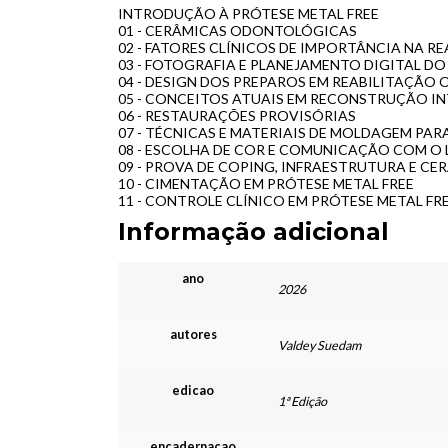
INTRODUÇÃO À PRÓTESE METAL FREE
01 - CERÂMICAS ODONTOLÓGICAS
02 - FATORES CLÍNICOS DE IMPORTÂNCIA NA R
03 - FOTOGRAFIA E PLANEJAMENTO DIGITAL DO
04 - DESIGN DOS PREPAROS EM REABILITAÇÃO 
05 - CONCEITOS ATUAIS EM RECONSTRUÇÃO I
06 - RESTAURAÇÕES PROVISÓRIAS
07 - TÉCNICAS E MATERIAIS DE MOLDAGEM PA
08 - ESCOLHA DE COR E COMUNICAÇÃO COM O
09 - PROVA DE COPING, INFRAESTRUTURA E CE
10 - CIMENTAÇÃO EM PRÓTESE METAL FREE
11 - CONTROLE CLÍNICO EM PRÓTESE METAL FR
Informação adicional
ano
2026
autores
Valdey Suedam
edicao
1ª Edição
encadernacao